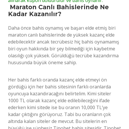
alınarak kupon doldurulur ve bahis oynanır.
Maraton Canlı Bahislerinde Ne
Kadar Kazanılır?
Daha önce bahis oynamış ve başarı elde etmiş biri
maraton canlı bahislerinde de yüksek kazanç elde
edebilecektir ancak tecrübesiz hiç bahis oynamamış
biri oyun hakkında bir şey bilmediği için kaybetme
olasılığı çok yüksek. Görüldüğü tecrübe kazandırma
hususunda büyük öneme sahip.
Her bahis farklı oranda kazanç elde etmeyi ön
gördüğü için her bahis sitesinin farklı oranlarda
oyuncuya kazandıracağını belirtelim. Kimi siteler
1000 TL olarak kazanç elde edilebileceğini ifade
ederken kimi sitede ise bu oranın 10,000 TL’ye
kadar çıktığını görüyoruz. Tabi bu oranların çok
altında kalan siteler de mevcut. Bu sitelerin en
büyüğü ise şüphesiz Tipobet bahis sitesidir. Tipobet