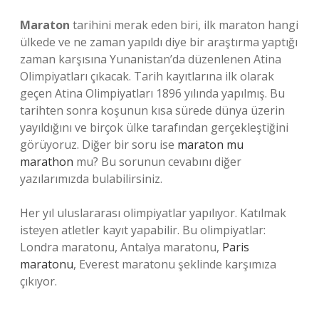
Maraton
tarihini merak eden biri, ilk maraton hangi
ülkede ve ne zaman yapıldı diye bir araştırma yaptığı
zaman karşısına Yunanistan’da düzenlenen Atina
Olimpiyatları çıkacak. Tarih kayıtlarına ilk olarak
geçen Atina Olimpiyatları 1896 yılında yapılmış. Bu
tarihten sonra koşunun kısa sürede dünya üzerin
yayıldığını ve birçok ülke tarafından gerçekleştiğini
görüyoruz. Diğer bir soru ise
maraton mu
marathon
mu? Bu sorunun cevabını diğer
yazılarımızda bulabilirsiniz.
Her yıl uluslararası olimpiyatlar yapılıyor. Katılmak
isteyen atletler kayıt yapabilir. Bu olimpiyatlar:
Londra maratonu, Antalya maratonu,
Paris
maratonu
, Everest maratonu şeklinde karşımıza
çıkıyor.