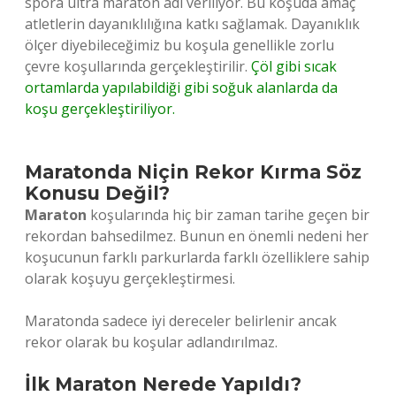
spora ultra maraton adı veriliyor. Bu koşuda amaç
atletlerin dayanıklılığına katkı sağlamak. Dayanıklık
ölçer diyebileceğimiz bu koşula genellikle zorlu
çevre koşullarında gerçekleştirilir.
Çöl gibi sıcak
ortamlarda yapılabildiği gibi soğuk alanlarda da
koşu gerçekleştiriliyor.
Maratonda Niçin Rekor Kırma Söz
Konusu Değil?
Maraton
koşularında hiç bir zaman tarihe geçen bir
rekordan bahsedilmez. Bunun en önemli nedeni her
koşucunun farklı parkurlarda farklı özelliklere sahip
olarak koşuyu gerçekleştirmesi.
Maratonda sadece iyi dereceler belirlenir ancak
rekor olarak bu koşular adlandırılmaz.
İlk Maraton Nerede Yapıldı?