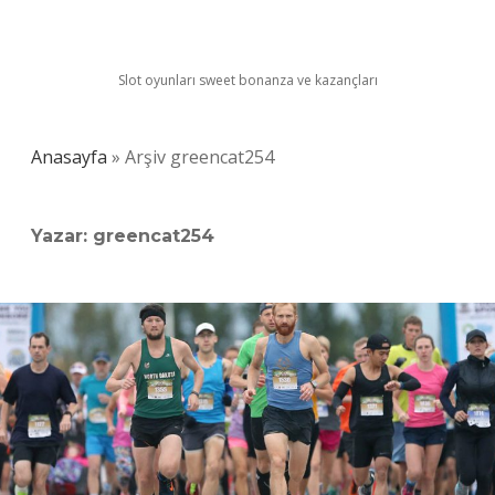
Slot oyunları sweet bonanza ve kazançları
Anasayfa
»
Arşiv greencat254
Yazar:
greencat254