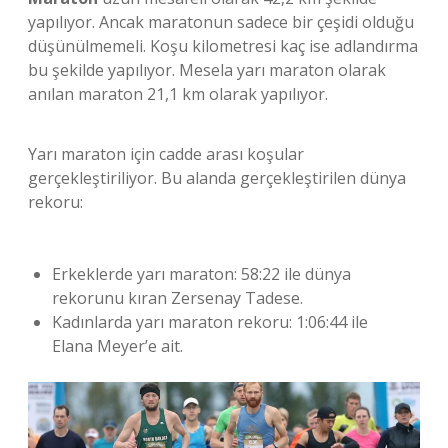
yapılıyor. Ancak maratonun sadece bir çeşidi olduğu
düşünülmemeli. Koşu kilometresi kaç ise adlandırma
bu şekilde yapılıyor. Mesela yarı maraton olarak
anılan maraton 21,1 km olarak yapılıyor.
Yarı maraton için cadde arası koşular
gerçekleştiriliyor. Bu alanda gerçekleştirilen dünya
rekoru:
Erkeklerde yarı maraton: 58:22 ile dünya
rekorunu kıran Zersenay Tadese.
Kadınlarda yarı maraton rekoru: 1:06:44 ile
Elana Meyer’e ait.