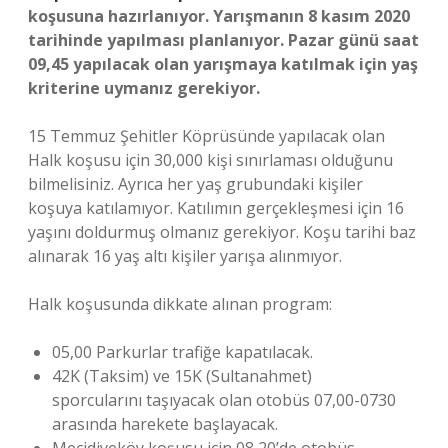
koşusuna hazırlanıyor. Yarışmanın 8 kasım 2020
tarihinde yapılması planlanıyor. Pazar günü saat
09,45 yapılacak olan yarışmaya katılmak için yaş
kriterine uymanız gerekiyor.
15 Temmuz Şehitler Köprüsünde yapılacak olan
Halk koşusu için 30,000 kişi sınırlaması olduğunu
bilmelisiniz. Ayrıca her yaş grubundaki kişiler
koşuya katılamıyor. Katılımın gerçekleşmesi için 16
yaşını doldurmuş olmanız gerekiyor. Koşu tarihi baz
alınarak 16 yaş altı kişiler yarışa alınmıyor.
Halk koşusunda dikkate alınan program:
05,00 Parkurlar trafiğe kapatılacak.
42K (Taksim) ve 15K (Sultanahmet)
sporcularını taşıyacak olan otobüs 07,00-0730
arasında harekete başlayacak.
Mecidiyeköy koşusu için 08,20’de otobüs