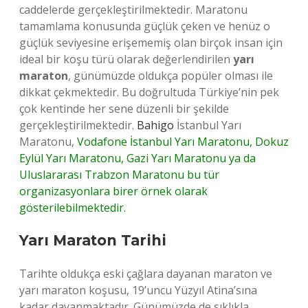
caddelerde gerçekleştirilmektedir. Maratonu
tamamlama konusunda güçlük çeken ve henüz o
güçlük seviyesine erişememiş olan birçok insan için
ideal bir koşu türü olarak değerlendirilen
yarı
maraton
, günümüzde oldukça popüler olması ile
dikkat çekmektedir. Bu doğrultuda Türkiye’nin pek
çok kentinde her sene düzenli bir şekilde
gerçekleştirilmektedir.
Bahigo
İstanbul Yarı
Maratonu,
Vodafone İstanbul Yarı Maratonu, Dokuz
Eylül Yarı Maratonu, Gazi Yarı Maratonu ya da
Uluslararası Trabzon Maratonu bu tür
organizasyonlara birer örnek olarak
gösterilebilmektedir.
Yarı Maraton Tarihi
Tarihte oldukça eski çağlara dayanan maraton ve
yarı maraton koşusu, 19’uncu Yüzyıl Atina’sına
kadar dayanmaktadır. Günümüzde de sıklıkla