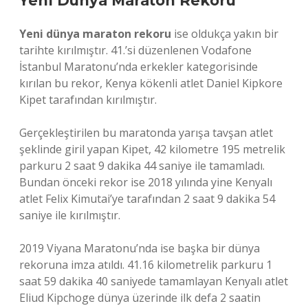
Yeni Dünya Maraton Rekoru
Yeni dünya maraton rekoru
ise oldukça yakın bir
tarihte kırılmıştır. 41.’si düzenlenen Vodafone
İstanbul Maratonu’nda erkekler kategorisinde
kırılan bu rekor, Kenya kökenli atlet Daniel Kipkore
Kipet tarafından kırılmıştır.
Gerçekleştirilen bu maratonda yarışa tavşan atlet
şeklinde giril yapan Kipet, 42 kilometre 195 metrelik
parkuru 2 saat 9 dakika 44 saniye ile tamamladı.
Bundan önceki rekor ise 2018 yılında yine Kenyalı
atlet Felix Kimutai’ye tarafından 2 saat 9 dakika 54
saniye ile kırılmıştır.
2019 Viyana Maratonu’nda ise başka bir dünya
rekoruna imza atıldı. 41.16 kilometrelik parkuru 1
saat 59 dakika 40 saniyede tamamlayan Kenyalı atlet
Eliud Kipchoge dünya üzerinde ilk defa 2 saatin