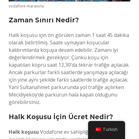
vodafone maratonu
Zaman Sınırı Nedir?
Halk koşusu için ön görülen zaman 1 saat 45 dakika
olarak belirtilmiş. Saate uymayan koşucular
kaldırımlarda koşuya devam edebilir. Zamanı iyi
değerlendirmek gerekiyor. Çünkü koşu için
kapatılan köprü saat 12,30’da tekrar trafiğe açılacak.
Ancak parkurlar farklı saatlerde yarışmaya açılacağı
için yine aynı şekilde farklı saatlerde trafiğe açılacak.
Yani Sultanahmet parkurunda yol trafiğe açılırken
Mecidiyeköy’de parkurun hala kapalı olduğunu
görebilirsiniz.
Halk Koşusu İçin Ücret Nedir?
Turkish
Halk koşusu
Vodafone ev sahipliği ile İstanbul’un