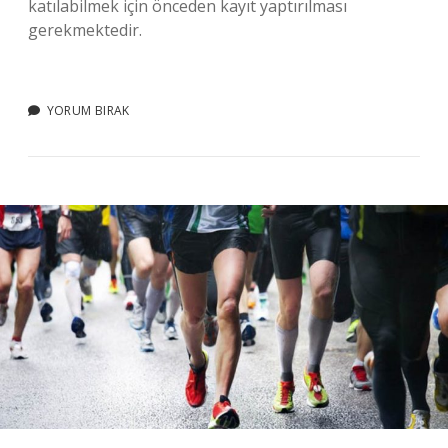
katılabilmek için önceden kayıt yaptırılması
gerekmektedir.
YORUM BIRAK