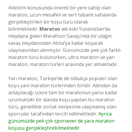
Atletizm konusunda önemli bir yere sahip olan
maraton, uzun mesafeli ve sert tabanlı sahalarda
gerçekleştirilen bir koşu türü olarak
bilinmektedir.
Maraton
adı eski Yunanistan’da
meydana gelen Marathon Savaşı’nda bir ulağın
savaş meydanından Atina’ya kadar koşarak
ulaşmasından alınmıştır. Günümüzde pek çok farklı
maraton türü bulunurken, ultra maraton ve yarı
maraton, maraton türleri arasında yer almaktadır.
Yarı maraton, Türkiye’de de oldukça popüler olan
koşu yani maraton türlerinden biridir. Adından da
anlaşılacağı üzere tam bir maratonun yarısı kadar
uzunluktaki bir alanda koşu yapılan bu maraton
türü, genellikle zorluk seviyesine ulaşmamış olan
sporcular tarafından tercih edilmektedir.
Ayrıca
günümüzde pek çok sporsever de yara maraton
koşusu gerçekleştirebilmektedir.